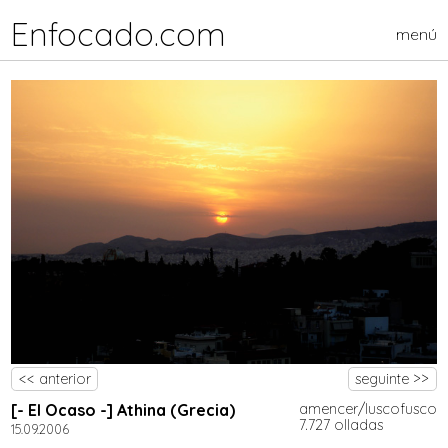
Enfocado.com
menú
<< anterior
seguinte >>
[- El Ocaso -] Athina (Grecia)
amencer/luscofusco
7.727 olladas
15.09.2006