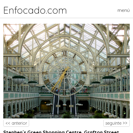
Enfocado.com
menú
<< anterior
seguinte >>
Stephen´s Green Shopping Centre, Grafton Street,