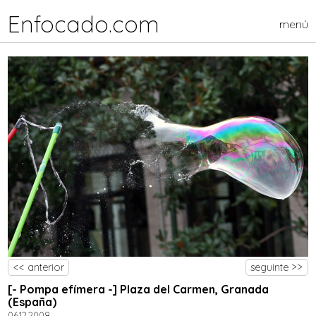
Enfocado.com
menú
<< anterior
seguinte >>
[- Pompa efímera -] Plaza del Carmen, Granada
(España)
06.12.2008