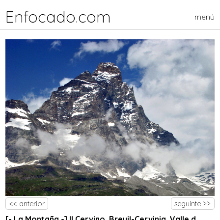
Enfocado.com
menú
<< anterior
seguinte >>
[- La Montaña -] Il Cervino, Breuil-Cervinia, Valle d