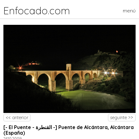
Enfocado.com
menú
<< anterior
seguinte >>
[- El Puente - القنطرة -] Puente de Alcántara, Alcántara
(España)
24.10.2009