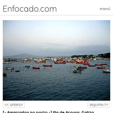
Enfocado.com
menú
<< anterior
seguinte >>
[- Amarrados no porto -] Illa de Arousa, Galiza