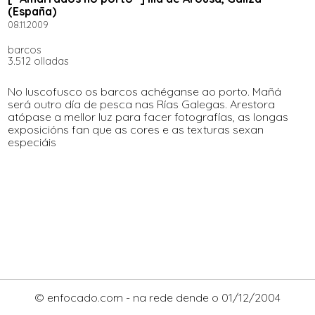
(España)
08.11.2009
barcos
3.512 olladas
No luscofusco os barcos achéganse ao porto. Mañá
será outro día de pesca nas Rías Galegas. Arestora
atópase a mellor luz para facer fotografías, as longas
exposicións fan que as cores e as texturas sexan
especiáis
© enfocado.com - na rede dende o 01/12/2004