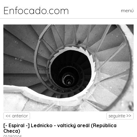
Enfocado.com
menú
<< anterior
seguinte >>
[- Espiral -] Lednicko - valtický areál (República
Checa)
01.09.2004