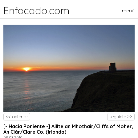
Enfocado.com
menú
<< anterior
seguinte >>
[- Hacia Poniente -] Aillte an Mhothair/Cliffs of Moher,
An Clár/Clare Co. (Irlanda)
08.03.2010