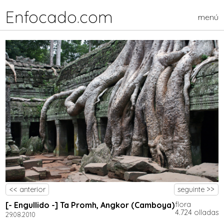
Enfocado.com
menú
<< anterior
seguinte >>
[- Engullido -] Ta Promh, Angkor (Camboya)
flora
4.724 olladas
29.08.2010