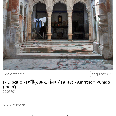
<< anterior
seguinte >>
[- El patio -] ਅੰਮ੍ਰਿਤਸਰ, ਪੰਜਾਬ/ (ਭਾਰਤ) - Amritsar, Punjab
(India)
29.07.2011
3.572 olladas