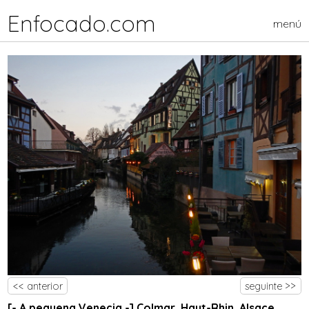
Enfocado.com
menú
<< anterior
seguinte >>
[- A pequena Venecia -] Colmar, Haut-Rhin, Alsace