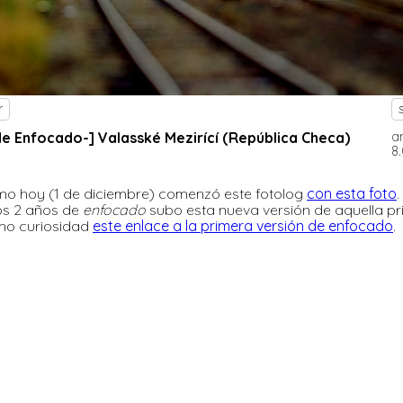
r
de Enfocado-] Valasské Mezirí­cí (República Checa)
a
8
omo hoy (1 de diciembre) comenzó este fotolog
con esta foto
.
los 2 años de
enfocado
subo esta nueva versión de aquella p
omo curiosidad
este enlace a la primera versión de enfocado
.