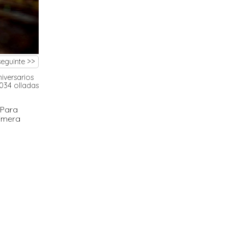
seguinte >>
niversarios
.034 olladas
 Para
rimera