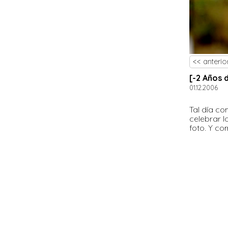
<< anterio
[-2 Años 
01.12.2006
Tal día c
celebrar 
foto. Y c