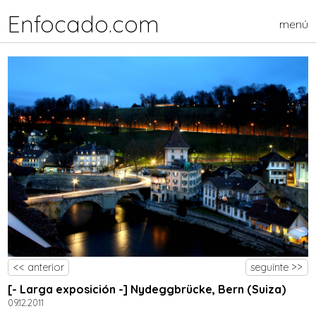
Enfocado.com
menú
<< anterior
seguinte >>
[- Larga exposición -] Nydeggbrücke, Bern (Suiza)
09.12.2011