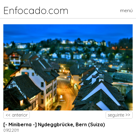
Enfocado.com
menú
<< anterior
seguinte >>
[- Miniberna -] Nydeggbrücke, Bern (Suiza)
09.12.2011